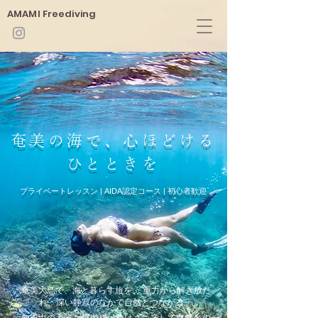
​AMAMI Freediving
奄美の海で、心ほどける
ひとときを
プライベートレッスン | AIDA認定コース | 初心者歓迎
奄美大島で、海と暮らす旅を。 重力から解き放た
れ、深い静寂のなかで自然とつながる。